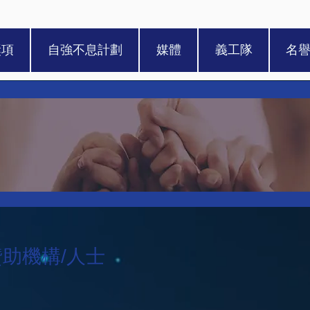
獎項
自強不息計劃
媒體
義工隊
名
度贊助機構/人士