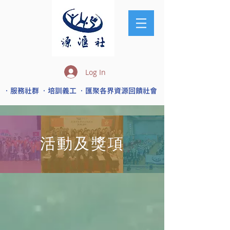
Log In
‧服務社群 ‧培訓義工 ‧匯聚各界資源回饋社會
活動及獎項