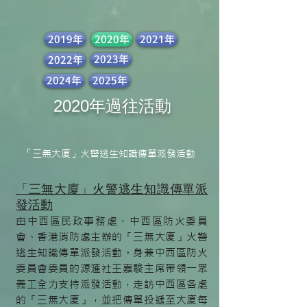
2019年
2020年
2021年
2023年
2022年
2024年
2025年
2020年過往活動
「三無大廈」火警逃生知識傳單派發活動
「三無大廈」火警逃生知識傳單派
發活動
由中西區民政事務處、中西區防火委員
會、香港消防處主辦的「三無大廈」火警
逃生知識傳單派發活動。身兼中西區防火
委員會委員的源滙社王嘉駿主席帶領一眾
義工全力支持派發活動，走訪中西區各處
的「三無大廈」，並把傳單投遞至大廈每