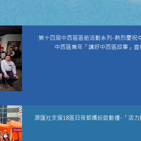
第十四屆中西區區節活動系列-熱烈慶祝中
中西區青年「講好中西區故事」宣
源匯社支援18區日夜都繽紛啟動禮-「活